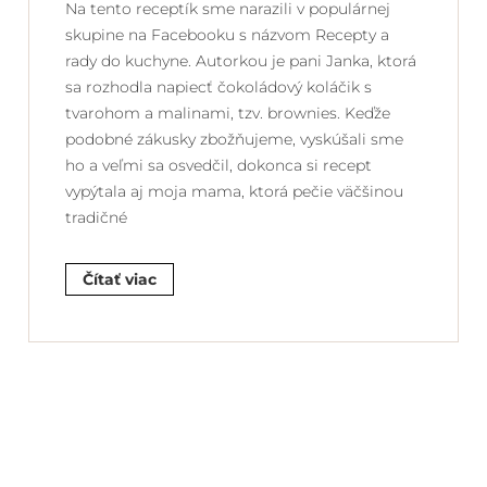
Na tento receptík sme narazili v populárnej
skupine na Facebooku s názvom Recepty a
rady do kuchyne. Autorkou je pani Janka, ktorá
sa rozhodla napiecť čokoládový koláčik s
tvarohom a malinami, tzv. brownies. Keďže
podobné zákusky zbožňujeme, vyskúšali sme
ho a veľmi sa osvedčil, dokonca si recept
vypýtala aj moja mama, ktorá pečie väčšinou
tradičné
Čítať viac