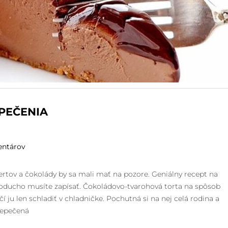
PEČENIA
entárov
ertov a čokolády by sa mali mať na pozore. Geniálny recept na
oducho musíte zapísať. Čokoládovo-tvarohová torta na spôsob
í ju len schladiť v chladničke. Pochutná si na nej celá rodina a
 nepečená