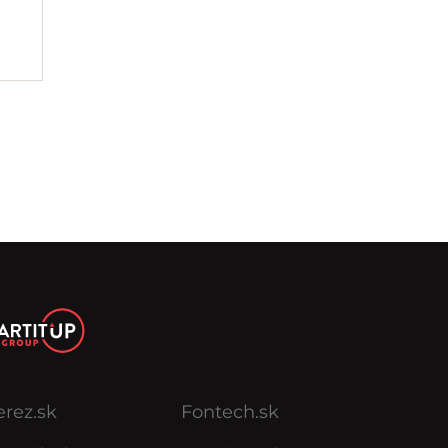
erez.sk
Fontech.sk