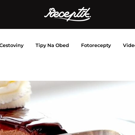
Cestoviny
Tipy Na Obed
Fotorecepty
Vide