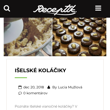
IŠELSKÉ KOLÁČIKY
dec 20, 2018
By
Lucia Mužlová
0 komentárov
Poznáte Išelské vianočné koláčiky? V