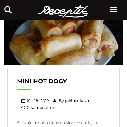
MINI HOT DOGY
jún 18, 2019
By
g.kincokova
0 komentárov
Existuje mnoho tipov na skvelé snacky pre