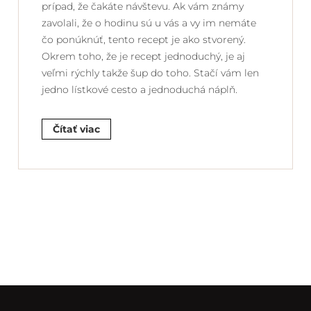
prípad, že čakáte návštevu. Ak vám známy
zavolali, že o hodinu sú u vás a vy im nemáte
čo ponúknúť, tento recept je ako stvorený.
Okrem toho, že je recept jednoduchý, je aj
veľmi rýchly takže šup do toho. Stačí vám len
jedno lístkové cesto a jednoduchá náplň.
Čítať viac