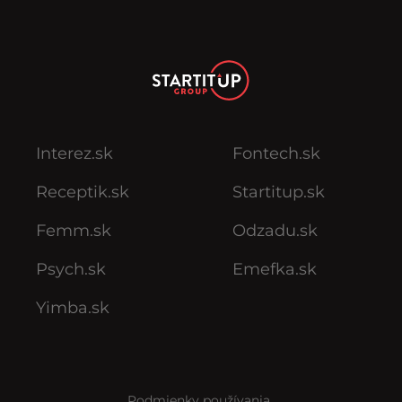
Interez.sk
Fontech.sk
Receptik.sk
Startitup.sk
Femm.sk
Odzadu.sk
Psych.sk
Emefka.sk
Yimba.sk
Podmienky používania