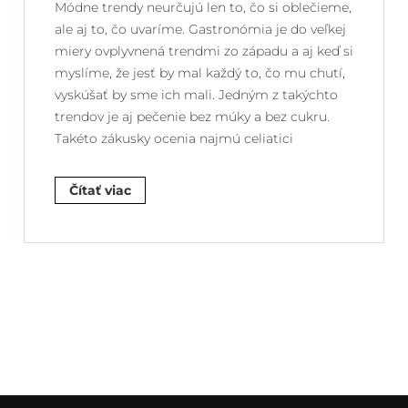
Módne trendy neurčujú len to, čo si oblečieme,
ale aj to, čo uvaríme. Gastronómia je do veľkej
miery ovplyvnená trendmi zo západu a aj keď si
myslíme, že jesť by mal každý to, čo mu chutí,
vyskúšať by sme ich mali. Jedným z takýchto
trendov je aj pečenie bez múky a bez cukru.
Takéto zákusky ocenia najmú celiatici
Čítať viac