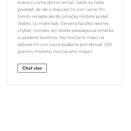
Kukuricu sme doma nemali, takže sa nedá
povedať, že ide o klasické čili con carne. Pri
tomto recepte ale do omáčky môžete pridať
všetko, čo máte radi. Červená fazuľka nesmie
chýbať, rovnako ani skvelá paradajková omáčka
a vyladené koreniny. Na morčacie mäso na
spôsob čili con carne budeme potrebovať: 500
gramov mletého morčacieho mäsa 1
Čítať viac