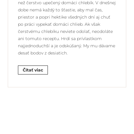
než čerstvo upečený domáci chlebík. V dnešnej
dobe nemá každý to šťastie, aby mal čas,
priestor a popri hektike všedných dní aj chuť
po práci vypekať domáci chlieb. Ak však
čerstvému chlebíku neviete odolať, neodoláte
ani tomuto receptu. Hrdí sa prívlastkom
najjednoduchší a je odskúšaný. My mu dávame
desať bodov z desiatich.
Čítať viac