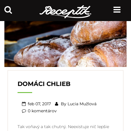
DOMÁCI CHLIEB
feb 07, 2017
By
Lucia Mužlová
0 komentárov
Tak voňavý a tak chutný. Neexistuje nič lepšie