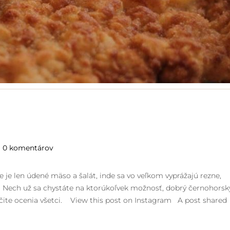
0 komentárov
 je len údené mäso a šalát, inde sa vo veľkom vyprážajú rezne,
o. Nech už sa chystáte na ktorúkoľvek možnosť, dobrý černohorsk
určite ocenia všetci. View this post on Instagram A post shared