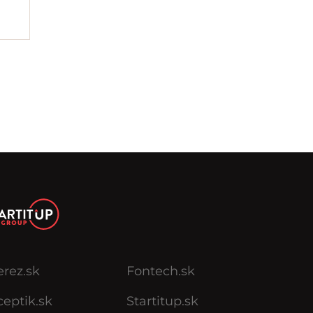
erez.sk
Fontech.sk
eptik.sk
Startitup.sk