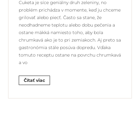
Cuketa je síce geniálny druh zeleniny, no
problém prichádza v momente, keď ju chceme
grilovať alebo piecť. Často sa stane, že
neodhadneme teplotu alebo dobu pečenia a
ostane mäkká namiesto toho, aby bola
chrumkavá ako je to pri zemiakoch. Aj preto sa
gastronómia stále posúva dopredu. Vďaka
tomuto receptu ostane na povrchu chrumkavá
a vo
Čítať viac