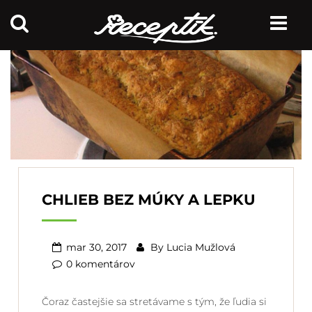
CHLIEB BEZ MÚKY A LEPKU
mar 30, 2017
By
Lucia Mužlová
0 komentárov
Čoraz častejšie sa stretávame s tým, že ľudia si