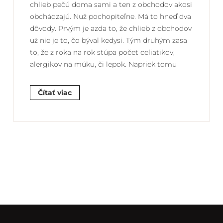
chlieb pečú doma sami a ten z obchodov akosi
obchádzajú. Nuž pochopiteľne. Má to hneď dva
dôvody. Prvým je azda to, že chlieb z obchodov
už nie je to, čo býval kedysi. Tým druhým zasa
to, že z roka na rok stúpa počet celiatikov,
alergikov na múku, či lepok. Napriek tomu
Čítať viac