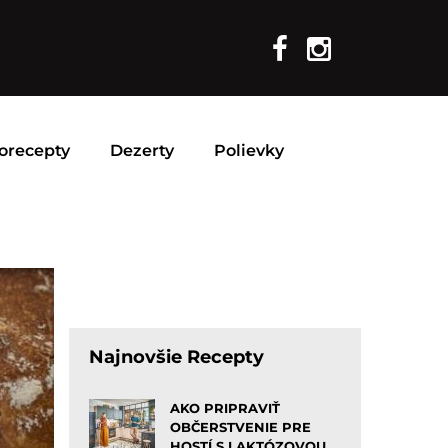
orecepty
Dezerty
Polievky
Najnovšie Recepty
AKO PRIPRAVIŤ
OBČERSTVENIE PRE
HOSTÍ S LAKTÓZOVOU