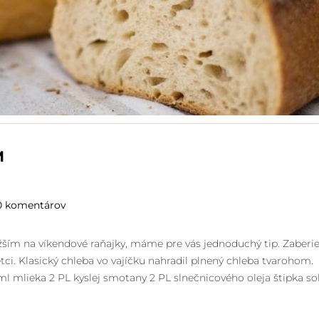
M
0 komentárov
bližším na víkendové raňajky, máme pre vás jednoduchý tip. Zaberi
i. Klasický chleba vo vajíčku nahradil plnený chleba tvarohom.
l mlieka 2 PL kyslej smotany 2 PL slnečnicového oleja štipka sol