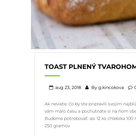
TOAST PLNENÝ TVAROHO
aug 23, 2018
By
g.kincokova
Ak neviete, čo by ste pripravili svojim naj
vám málo času a pochutnáte si na ňom všetc
Budeme potrebovať: asi 12 ks chlebíka 100 m
250 gramov