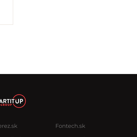
erez.sk
Fontech.sk