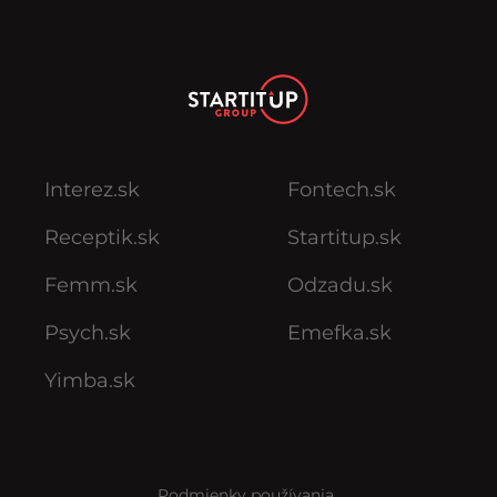
Interez.sk
Fontech.sk
Receptik.sk
Startitup.sk
Femm.sk
Odzadu.sk
Psych.sk
Emefka.sk
Yimba.sk
Podmienky používania