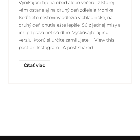
Vynikajúci tip na obed alebo večeru, z ktorej
vám ostane aj na druhý deň zdieľala Monika.
Keď tieto cestoviny odležia v chladničke, na
druhý deň chutia ešte lepšie. Sú z jednej misy a
ich príprava netrvá dlho. Vyskúšajte aj inú
verziu, ktorú si určite zamilujete. View this
post on Instagram A post shared
Čítať viac