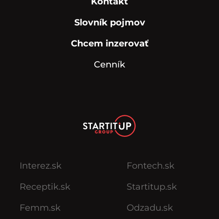
Kontakt
Slovník pojmov
Chcem inzerovať
Cenník
Interez.sk
Fontech.sk
Receptik.sk
Startitup.sk
Femm.sk
Odzadu.sk