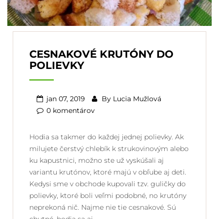
CESNAKOVÉ KRUTÓNY DO
POLIEVKY
jan 07, 2019
By
Lucia Mužlová
0 komentárov
Hodia sa takmer do každej jednej polievky. Ak
milujete čerstvý chlebík k strukovinovým alebo
ku kapustnici, možno ste už vyskúšali aj
variantu krutónov, ktoré majú v obľube aj deti.
Kedysi sme v obchode kupovali tzv. guličky do
polievky, ktoré boli veľmi podobné, no krutóny
neprekoná nič. Najme nie tie cesnakové. Sú