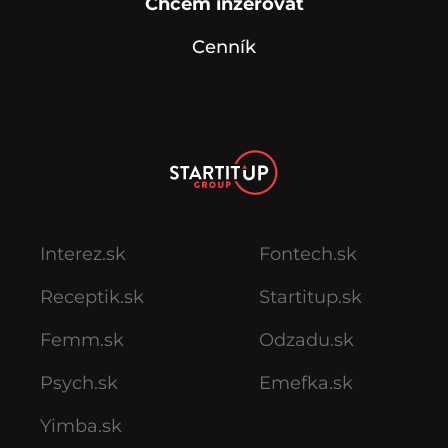
Chcem inzerovať
Cenník
Interez.sk
Fontech.sk
Receptik.sk
Startitup.sk
Femm.sk
Odzadu.sk
Psych.sk
Emefka.sk
Yimba.sk