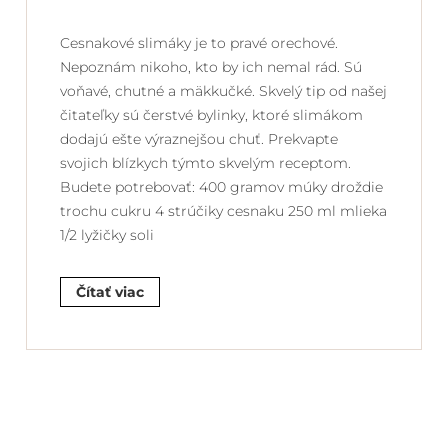
Cesnakové slimáky je to pravé orechové.
Nepoznám nikoho, kto by ich nemal rád. Sú
voňavé, chutné a mäkkučké. Skvelý tip od našej
čitateľky sú čerstvé bylinky, ktoré slimákom
dodajú ešte výraznejšou chuť. Prekvapte
svojich blízkych týmto skvelým receptom.
Budete potrebovať: 400 gramov múky droždie
trochu cukru 4 strúčiky cesnaku 250 ml mlieka
1/2 lyžičky soli
Čítať viac