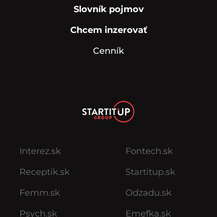
Slovník pojmov
Chcem inzerovať
Cenník
Interez.sk
Fontech.sk
Receptik.sk
Startitup.sk
Femm.sk
Odzadu.sk
Psych.sk
Emefka.sk