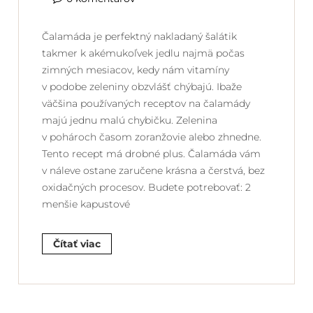
Čalamáda je perfektný nakladaný šalátik
takmer k akémukoľvek jedlu najmä počas
zimných mesiacov, kedy nám vitamíny
v podobe zeleniny obzvlášť chýbajú. Ibaže
väčšina používaných receptov na čalamády
majú jednu malú chybičku. Zelenina
v pohároch časom zoranžovie alebo zhnedne.
Tento recept má drobné plus. Čalamáda vám
v náleve ostane zaručene krásna a čerstvá, bez
oxidačných procesov. Budete potrebovať: 2
menšie kapustové
Čítať viac