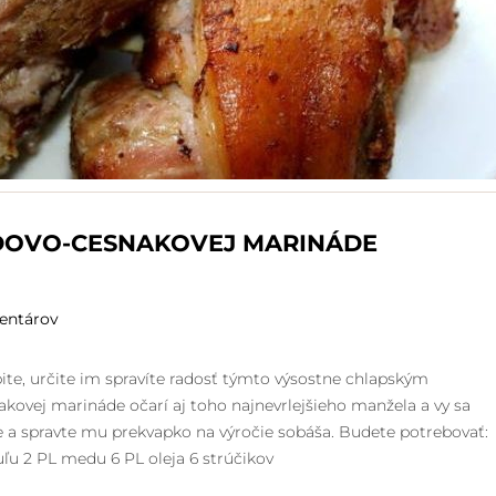
DOVO-CESNAKOVEJ MARINÁDE
entárov
ite, určite im spravíte radosť týmto výsostne chlapským
ovej marináde očarí aj toho najnevrlejšieho manžela a vy sa
te a spravte mu prekvapko na výročie sobáša. Budete potrebovať:
uľu 2 PL medu 6 PL oleja 6 strúčikov