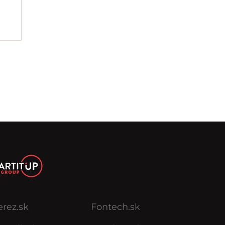
erez.sk
Fontech.sk