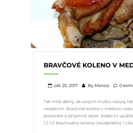
BRAVČOVÉ KOLENO V ME
okt 25, 2017
By
Monizz
0 kom
Tak milé dámy, ak svojich mužov naozaj ľúb
receptom. Bravčové koleno v medovo-cesnak
postaráte o príjemný večer. Alebo to využi
1,2-1,5 bravčového kolena (neúdeného) 1 cib