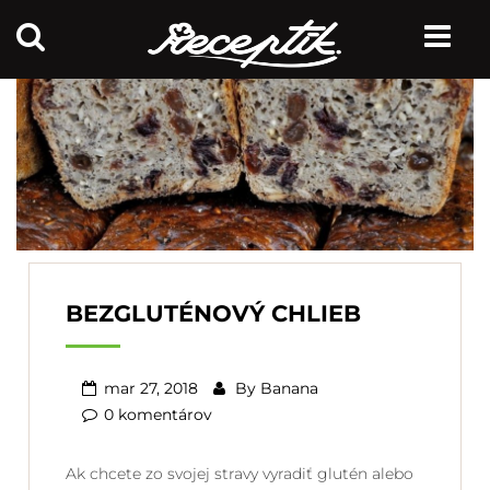
BEZGLUTÉNOVÝ CHLIEB
mar 27, 2018
By
Banana
0 komentárov
Ak chcete zo svojej stravy vyradiť glutén alebo