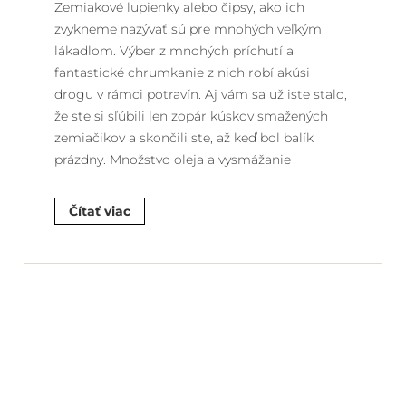
Zemiakové lupienky alebo čipsy, ako ich
zvykneme nazývať sú pre mnohých veľkým
lákadlom. Výber z mnohých príchutí a
fantastické chrumkanie z nich robí akúsi
drogu v rámci potravín. Aj vám sa už iste stalo,
že ste si sľúbili len zopár kúskov smažených
zemiačikov a skončili ste, až keď bol balík
prázdny. Množstvo oleja a vysmážanie
Čítať viac