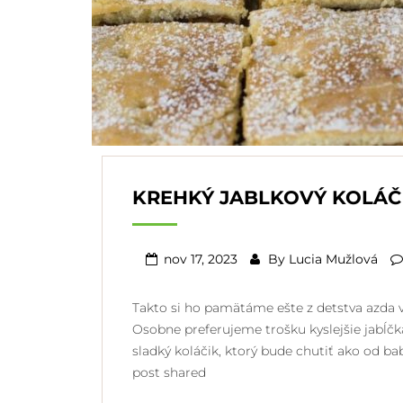
KREHKÝ JABLKOVÝ KOLÁČ
nov 17, 2023
By
Lucia Mužlová
Takto si ho pamätáme ešte z detstva azda v
Osobne preferujeme trošku kyslejšie jabĺčk
sladký koláčik, ktorý bude chutiť ako od b
post shared