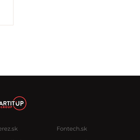
erez.sk
Fontech.sk