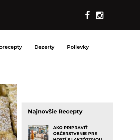
orecepty
Dezerty
Polievky
Najnovšie Recepty
AKO PRIPRAVIŤ
OBČERSTVENIE PRE
HOSTÍ S LAKTÓZOVOU