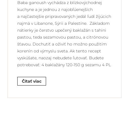
Baba ganoush vychádza z blízkovýchodnej
kuchyne a je jednou z najobľúenejších
a najčastejšie pripravovaných jedál ľudí žijúcich
najmä v Libanone, Sýrii a Palestíne. Základom
nátierky je čerstvo upečený baklažán s tahini
pastou, teda sezamovou pastou, a citrónovou
šťavou. Dochutiť a oživiť ho možno použitím
korenín od výmyslu sveta. Ak tento recept
vyskúšate, naozaj nebudete ľutovať. Budete
potrebovať: 4 baklažány 120-150 g sezamu 4 PL
Čítať viac