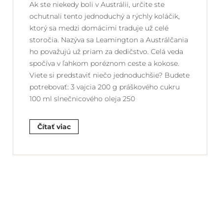
Ak ste niekedy boli v Austrálii, určite ste
ochutnali tento jednoduchý a rýchly koláčik,
ktorý sa medzi domácimi traduje už celé
storočia. Nazýva sa Leamington a Austrálčania
ho považujú už priam za dedičstvo. Celá veda
spočíva v ľahkom poréznom ceste a kokose.
Viete si predstaviť niečo jednoduchšie? Budete
potrebovať: 3 vajcia 200 g práškového cukru
100 ml slnečnicového oleja 250
Čítať viac