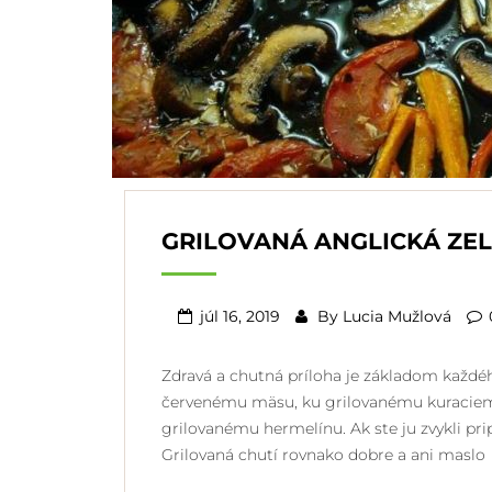
GRILOVANÁ ANGLICKÁ ZE
júl 16, 2019
By
Lucia Mužlová
Zdravá a chutná príloha je základom každéh
červenému mäsu, ku grilovanému kuraciemu
grilovanému hermelínu. Ak ste ju zvykli pri
Grilovaná chutí rovnako dobre a ani maslo