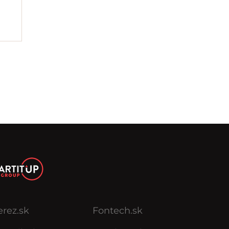
erez.sk
Fontech.sk