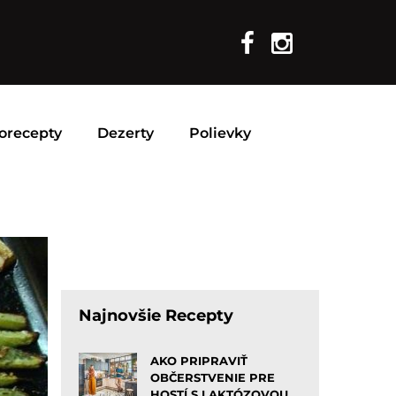
orecepty
Dezerty
Polievky
Najnovšie Recepty
AKO PRIPRAVIŤ
OBČERSTVENIE PRE
HOSTÍ S LAKTÓZOVOU