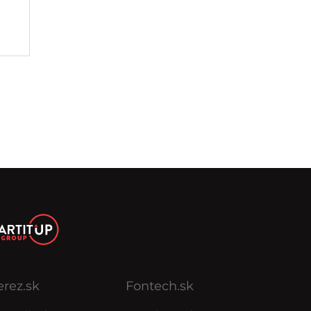
erez.sk
Fontech.sk