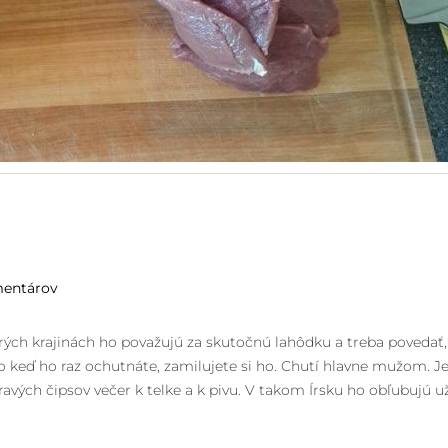
mentárov
rých krajinách ho považujú za skutočnú lahôdku a treba povedať,
no keď ho raz ochutnáte, zamilujete si ho. Chutí hlavne mužom. J
vých čipsov večer k telke a k pivu. V takom Írsku ho obľubujú u