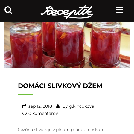
DOMÁCI SLIVKOVÝ DŽEM
sep 12, 2018
By
g.kincokova
0 komentárov
Sezóna sliviek je v plnom prúde a čoskoro