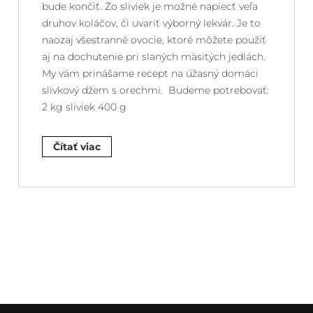
bude končiť. Zo sliviek je možné napiecť veľa
druhov koláčov, či uvariť výborný lekvár. Je to
naozaj všestranné ovocie, ktoré môžete použiť
aj na dochutenie pri slaných mäsitých jedlách.
My vám prinášame recept na úžasný domáci
slivkový džem s orechmi. Budeme potrebovať:
2 kg sliviek 400 g
Čítať viac