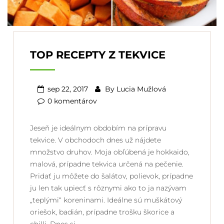
TOP RECEPTY Z TEKVICE
sep 22, 2017
By
Lucia Mužlová
0 komentárov
Jeseň je ideálnym obdobím na prípravu
tekvice. V obchodoch dnes už nájdete
množstvo druhov. Moja obľúbená je hokkaido,
malová, prípadne tekvica určená na pečenie.
Pridať ju môžete do šalátov, polievok, prípadne
ju len tak upiecť s rôznymi ako to ja nazývam
„teplými“ koreninami. Ideálne sú muškátový
oriešok, badián, prípadne trošku škorice a