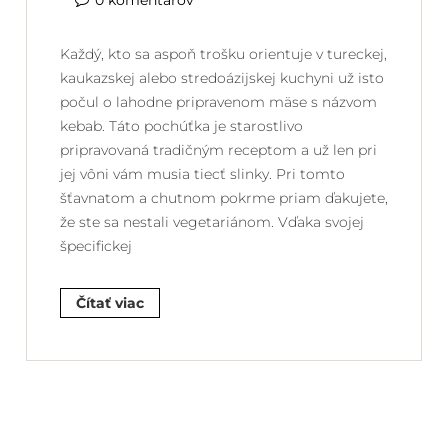
0 komentárov
Každý, kto sa aspoň trošku orientuje v tureckej,
kaukazskej alebo stredoázijskej kuchyni už isto
počul o lahodne pripravenom mäse s názvom
kebab. Táto pochúťka je starostlivo
pripravovaná tradičným receptom a už len pri
jej vôni vám musia tiecť slinky. Pri tomto
šťavnatom a chutnom pokrme priam ďakujete,
že ste sa nestali vegetariánom. Vďaka svojej
špecifickej
Čítať viac