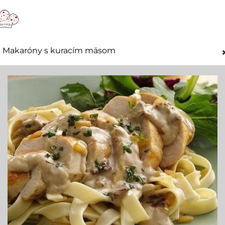
Makaróny s kuracím mäsom