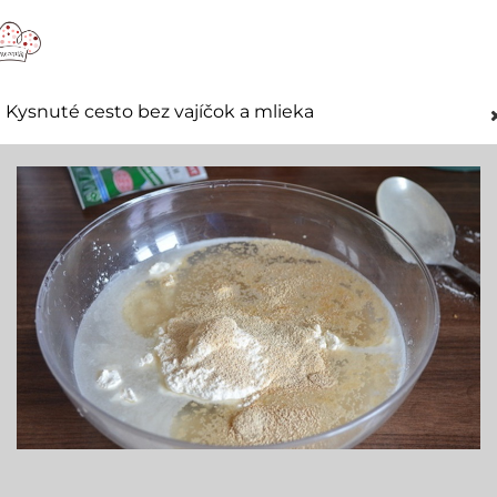
Kysnuté cesto bez vajíčok a mlieka