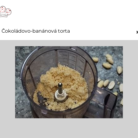
Čokoládovo-banánová torta