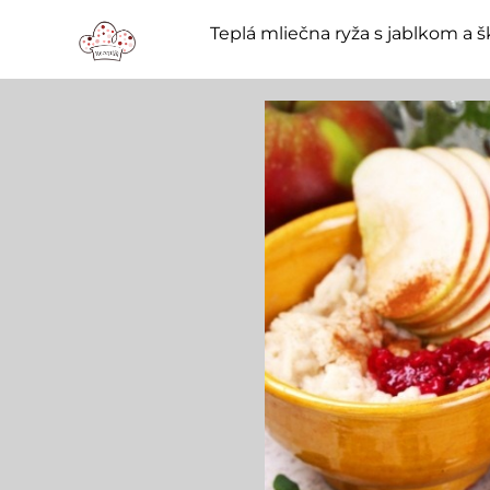
Teplá mliečna ryža s jablkom a š