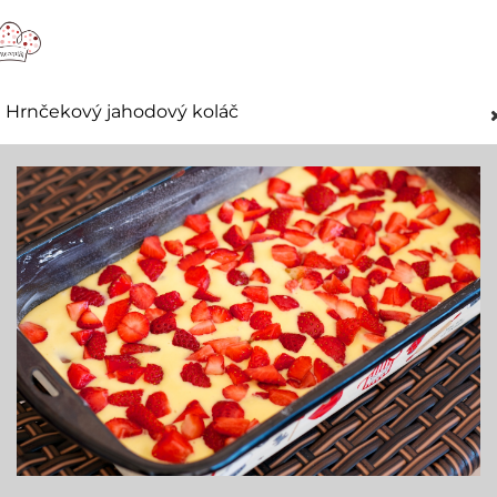
Hrnčekový jahodový koláč