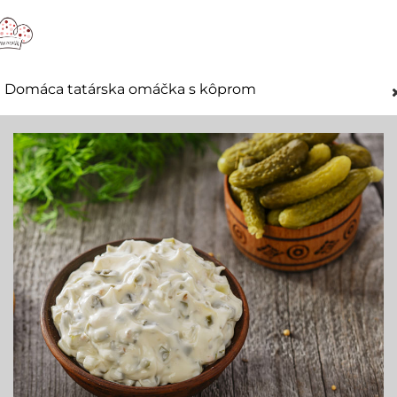
Domáca tatárska omáčka s kôprom